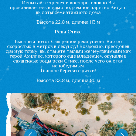
Льготы и Акции
Отдыхайте с
комфортом
Инвалид - колясочник -
проходит на территорию
аквапарка бесплатно.
Стоимость билета для
сопровождающего гостя -
стоимость взрослого билета.
В День рождения мы
дарим Вам подарки
Взрослый именинник (рост
выше 140 см) проходит по цене
детского билета (акция
действует в день рождения).
Ребенок проходит бесплатно
(рост ребенка не должен
превышать 140 см).
Данная акция действует при
предъявлении документа,
подтверждающего дату
вашего рождения, для ребенка