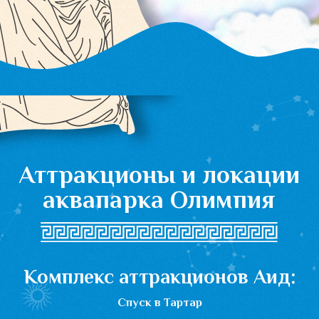
Детский городок для самых отважных
Прекрасный островок развлечений разнообразные спуски,
горки, игровые площадки, опрокидывающаяся бочка с водой,
расположенная на высоте 8 м – не смогут оставить детишек
равнодушными
Пещера - высота 4,7 м, длинна 26,6 м
Мамонт - 2 горки высотой 4,7 м, длинна 32,5 м
Вихрь - высота 6,5 м, длинна 47,5 м
Змея - высота 6,5 м, высота 56,8 м
Каток - высота 1,7 м, длинна 3 м
Петля - высота 1,7 м, длинна 12 м