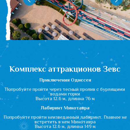
необходимо свидетельство о
его рождении.
Приезжайте к нам
дружной и большой
семьей
Все члены многодетной
семьи приобретают билет
по цене льготного тарифа -
1900 рублей.
Для детей ростом до 105 см
или возрастом до 3-х лет
посещение аквапарка –
бесплатное.
Важно! Скидка
предоставляется при
предъявлении в кассу
документа,
подтверждающего статус
многодетной семьи
(удостоверение
многодетной семьи).
Для наших героев
Участник СВО и его семья
с подтверждающим
документом проходят на
территорию аквапарка по
цене льготного билета —
1900 рублей.
Для детей ростом до 105