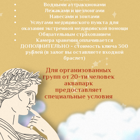
Медуза - Горгона
Энергичный спуск, со множеством поворотов и изгибов
напомнит Вам движения змей на голове Медузы -
Горгоны
Высота 12.6 м, длинна 109 м
Пламя Прометея
Преодолейте стремительный спуск по темному
тоннелю, чтобы в конце пути увидеть свет Прометея
Высота 12.6 м, длинна 95 м
Комплекс аттракционов
Элизиум