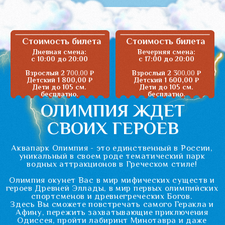
героев Древней Эллады, в мир первых олимпийских
спортсменов и древнегреческих Богов.
Здесь Вы сможете повстречать самого Геракла и
Афину, пережить захватывающие приключения
Одиссея, пройти лабиринт Минотавра и даже
совершить экстремальный спуск в Тартар.
У нас только самые новейшие аттракционы
канадского производства, полная гарантия
безопасности и надежность!
Экстремальные горки свободного падения со
специальной капсулой вертикального старта на
высоте семиэтажного дома - скорость спуска 12
метров в секунду!
Извилистые водовороты комплекса Зевс, ведущие в
полноводный бассейн Посейдон.
Для юных героев предусмотрен детский игровой
городок Элизиум, со всевозможными спусками,
игровыми площадками, водными игрушками и
опрокидывающейся емкостью с водой!
А еще Олимпия - это веселые пенные дискотеки,
увлекательная анимация, манящие коктейль бары и
огромное количество восхитительных развлечений!