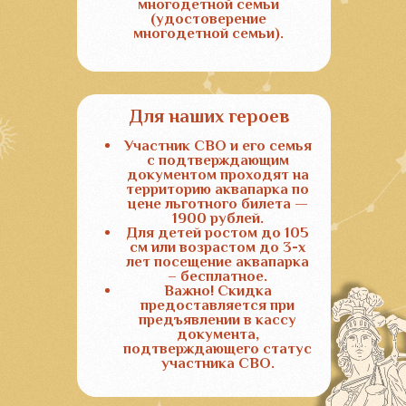
Телефон:
Мы в Соцсетях:
8 (800) 350-03-85
ВКонтакте
+7 (929) 833-88-14
Telegram
8 (861) 337-41-76
Адрес:
353417, Краснодарский край,
Анапский район, п. Витязево,
ул. Золотые пески 4