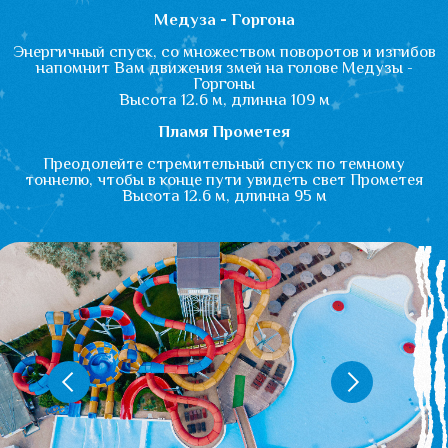
см или возрастом до 3-х
лет посещение аквапарка
– бесплатное.
Важно! Скидка
предоставляется при
предъявлении в кассу
документа,
подтверждающего статус
участника СВО.