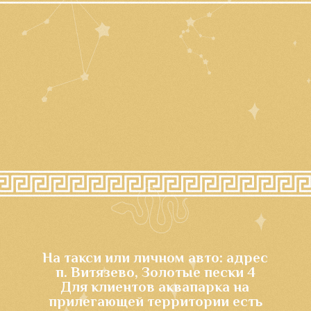
бесплатно
В стоимость билета включено пользование:
Бассейнами
Водными аттракционами
Лежаками и шезлонгами
Навесами и зонтами
Услугами медицинского пункта для
оказания экстренной медицинской помощи
Обязательным страхованием
Камера хранения оплачивается
ДОПОЛНИТЕЛЬНО - стоимость ключа 300
рублей (в залог вы оставляете входной
браслет)
Для организованных
групп от 20-ти человек
аквапарк
предоставляет
специальные условия