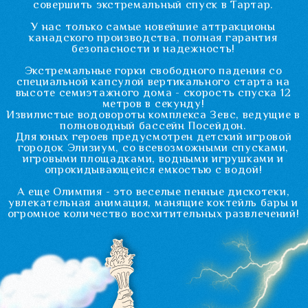
Аквапарк Олимпия
гарантирует
Кафе и
Безопасность
Анимация
фудкорты
Новейшие
Анимационные
Для
аттракционы
программы и
полноценного
канадского
пенные
обеда или
производства
дискотеки для
вкусного
взрослых и
перекуса