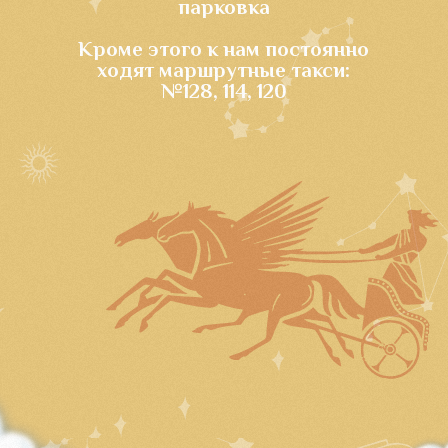
Аттракционы и локации
аквапарка Олимпия
Комплекс аттракционов Аид:
Спуск в Тартар
Испытайте трепет и восторг, словно Вы
проваливаетесь в само подземное царство Аида с
высоты семиэтажного дома
Высота 22.8 м, длинна 113 м
Река Стикс
Быстрый поток Священной реки унесет Вас со
скоростью 8 метров в секунду! Возможно, преодолев
данную горку, вы станете такими же неуязвимыми как
герой Ахиллес, которого еще младенцем окунали в
священные воды реки Стикс, после чего он стал
непобедимым
Главное берегите пятки!
Высота 22.8 м, длинна 80 м