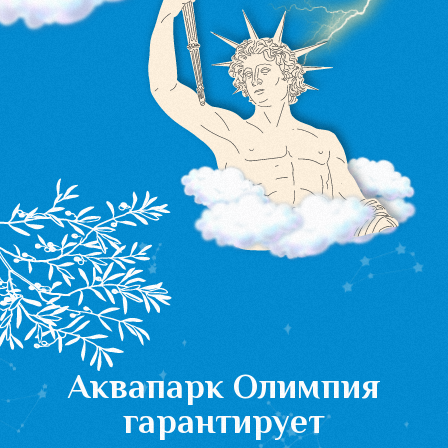
детей
Магазины на
Погружение в
Незабываемый
территории
мир древних
отдых
мифов
Возможность
Захватывающие
Мифические
приобрести все,
горки,
существа и
что необходимо
гидромассаж в
Олимпийские боги в
для
бассейнах и
каждой детали
комфортного
необыкновенные
необыкновенного
отдыха
аттракционы
аквапарка
Как до нас добраться