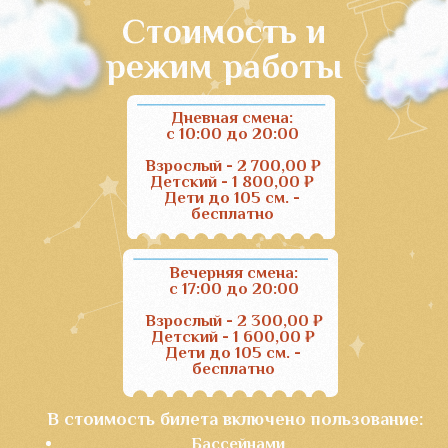
Комплекс аттракционов Зевс
Приключения Одиссея
Попробуйте пройти через тесный пролив с бурлящими
водами горки
Высота 12.6 м, длинна 76 м
Лабиринт Минотавра
Попробуйте пройти неизведанный лабиринт. Главное не
встретить в нем Минотавра
Высота 12.6 м, длинна 149 м